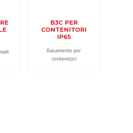
ORE
B3C PER
LE
CONTENITORI
IP65
Basamento per
madi
contenitori